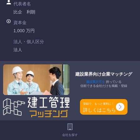
代表者名
比企 利朗
資本金
1,000 万円
法人・個人区分
法人
許可番号
茨城県知事許可 第018652号
建設業界向け企業マッチング
建設業許可を
持っている
特定建設業
信頼できる会社だけを掲載・登録
-
一般建設業
登録で、もっと便利に！
土木一式工事業 とび・土木工事業 舗装工事業 造園工事業 水
詳しくはこちら
道施設工事業
工事種別
会社を探す
-