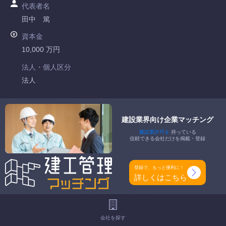
代表者名
田中 篤
資本金
10,000 万円
法人・個人区分
法人
許可番号
国土交通大臣許可 第028572号
建設業界向け企業マッチング
建設業許可を
持っている
特定建設業
信頼できる会社だけを掲載・登録
建築一式工事業 大工工事業 左官工事業 とび・土木工事業 石
工事業 屋根工事業 タイル・れんが・ブロック工事業 鋼構造
登録で、もっと便利に！
物工事業 鉄筋工事業 板金工事業 ガラス工事業 塗装工事業
詳しくはこちら
防水工事業 内装仕上工事業 熱絶縁工事業 建具工事業 解体工
事業
一般建設業
会社を探す