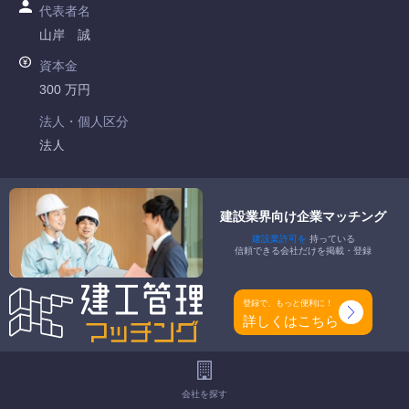
代表者名
山岸 誠
資本金
300 万円
法人・個人区分
法人
許可番号
長野県知事許可 第001097号
建設業界向け企業マッチング
建設業許可を
持っている
特定建設業
信頼できる会社だけを掲載・登録
-
一般建設業
登録で、もっと便利に！
土木一式工事業 管工事業 水道施設工事業 消防施設工事業
詳しくはこちら
工事種別
-
会社を探す
地域