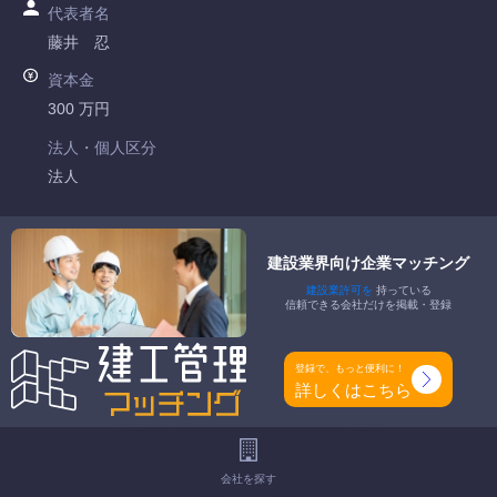
代表者名
藤井 忍
資本金
300 万円
法人・個人区分
法人
許可番号
京都府知事許可 第040137号
建設業界向け企業マッチング
建設業許可を
持っている
特定建設業
信頼できる会社だけを掲載・登録
-
一般建設業
登録で、もっと便利に！
内装仕上工事業
詳しくはこちら
工事種別
-
会社を探す
地域