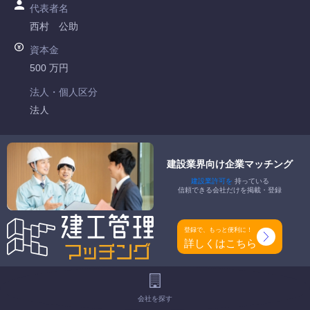
代表者名
西村 公助
資本金
500 万円
法人・個人区分
法人
許可番号
愛知県知事許可 第074276号
建設業界向け企業マッチング
建設業許可を
持っている
特定建設業
信頼できる会社だけを掲載・登録
-
一般建設業
登録で、もっと便利に！
とび・土木工事業 鋼構造物工事業
詳しくはこちら
工事種別
-
会社を探す
地域