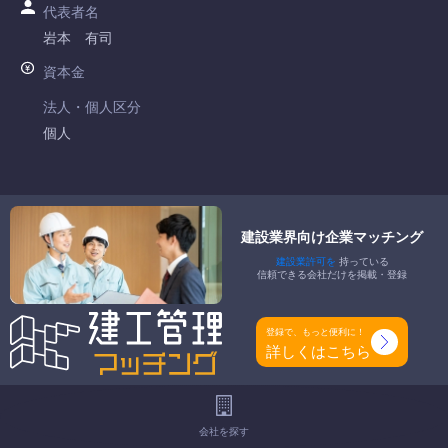
代表者名
岩本 有司
資本金
法人・個人区分
個人
許可番号
大阪府知事許可 第122524号
建設業界向け企業マッチング
特定建設業
建設業許可を
持っている
-
信頼できる会社だけを掲載・登録
一般建設業
土木一式工事業 とび・土木工事業 舗装工事業
登録で、もっと便利に！
詳しくはこちら
工事種別
-
地域
会社を探す
-