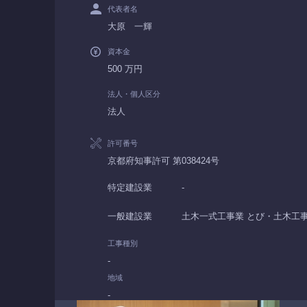
代表者名
大原 一輝
資本金
500 万円
法人・個人区分
法人
許可番号
京都府知事許可 第038424号
特定建設業
-
一般建設業
土木一式工事業 とび・土木工事
工事種別
-
地域
-