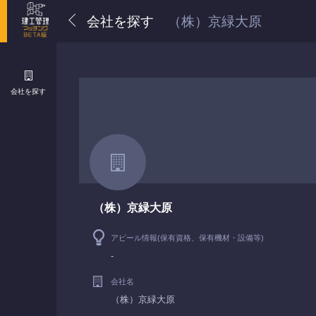
会社を探す
（株）京緑大原
会社を探す
（株）京緑大原
アピール情報(保有資格、保有機材・設備等)
-
会社名
（株）京緑大原