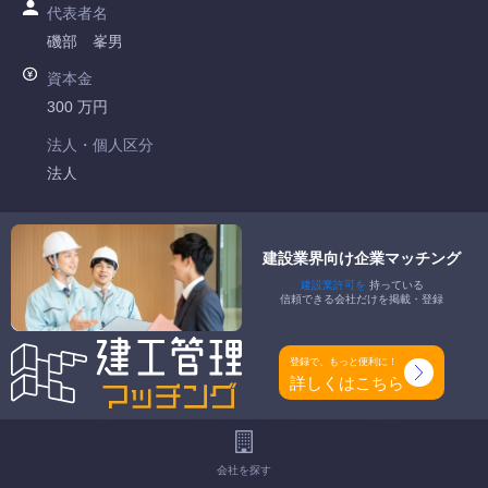
代表者名
磯部 峯男
資本金
300 万円
法人・個人区分
法人
許可番号
愛知県知事許可 第043232号
建設業界向け企業マッチング
建設業許可を
持っている
特定建設業
信頼できる会社だけを掲載・登録
-
一般建設業
登録で、もっと便利に！
管工事業
詳しくはこちら
工事種別
-
会社を探す
地域