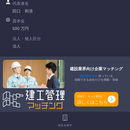
代表者名
田口 和清
資本金
500 万円
法人・個人区分
法人
許可番号
茨城県知事許可 第037050号
建設業界向け企業マッチング
建設業許可を
持っている
特定建設業
信頼できる会社だけを掲載・登録
-
一般建設業
登録で、もっと便利に！
とび・土木工事業 機械器具設置工事業
詳しくはこちら
工事種別
-
会社を探す
地域