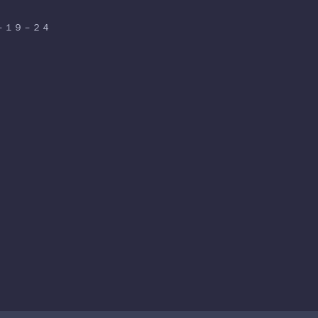
２－１９－２４