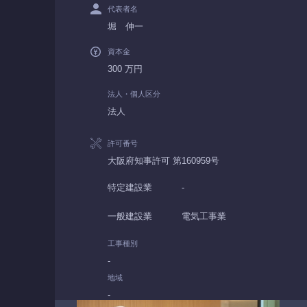
代表者名
堀 伸一
資本金
300 万円
法人・個人区分
法人
許可番号
大阪府知事許可 第160959号
特定建設業
-
一般建設業
電気工事業
工事種別
-
地域
-