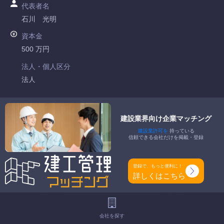
代表者名
石川 光明
資本金
500 万円
法人・個人区分
法人
許可番号
静岡県知事許可 第026119号
建設業界向け企業マッチング
建設業許可を
持っている
特定建設業
信頼できる会社だけを掲載・登録
-
一般建設業
登録で、もっと便利に！
防水工事業
詳しくはこちら
工事種別
-
会社を探す
地域