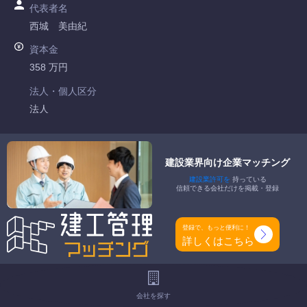
代表者名
西城 美由紀
資本金
358 万円
法人・個人区分
法人
許可番号
徳島県知事許可 第070905号
建設業界向け企業マッチング
建設業許可を
持っている
特定建設業
信頼できる会社だけを掲載・登録
-
一般建設業
登録で、もっと便利に！
建築一式工事業 大工工事業 屋根工事業 タイル・れんが・ブ
詳しくはこちら
ロック工事業 鋼構造物工事業 内装仕上工事業
工事種別
会社を探す
-