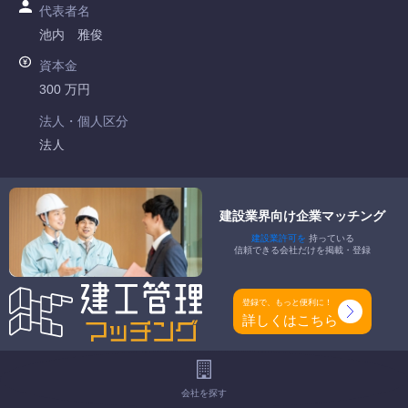
代表者名
池内 雅俊
資本金
300 万円
法人・個人区分
法人
許可番号
京都府知事許可 第031672号
建設業界向け企業マッチング
建設業許可を
持っている
特定建設業
信頼できる会社だけを掲載・登録
-
一般建設業
登録で、もっと便利に！
土木一式工事業 建築一式工事業 とび・土木工事業 鋼構造物
詳しくはこちら
工事業 舗装工事業 解体工事業
工事種別
会社を探す
-