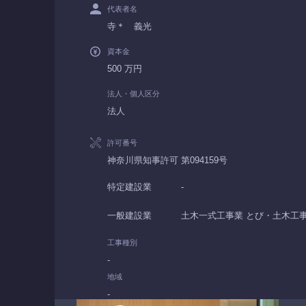
代表者名
寺＊ 義光
資本金
500 万円
法人・個人区分
法人
許可番号
神奈川県知事許可 第094159号
特定建設業
-
一般建設業
土木一式工事業 とび・土木工事
工事種別
-
地域
-