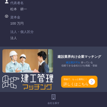
代表者名
松本 耕一
資本金
100 万円
法人・個人区分
法人
許可番号
千葉県知事許可 第055396号
建設業界向け企業マッチング
建設業許可を
持っている
特定建設業
信頼できる会社だけを掲載・登録
-
一般建設業
登録で、もっと便利に！
土木一式工事業 とび・土木工事業 石工事業 管工事業 鋼構造
詳しくはこちら
物工事業 舗装工事業 しゆんせつ工事業 水道施設工事業
工事種別
会社を探す
-