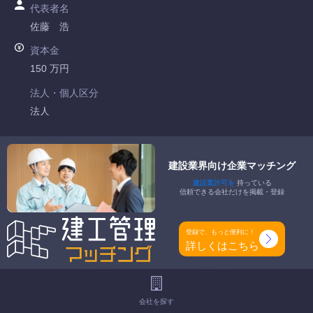
代表者名
佐藤 浩
資本金
150 万円
法人・個人区分
法人
許可番号
北海道知事許可 第723207号
建設業界向け企業マッチング
建設業許可を
持っている
特定建設業
信頼できる会社だけを掲載・登録
-
一般建設業
登録で、もっと便利に！
土木一式工事業 とび・土木工事業 石工事業 舗装工事業
詳しくはこちら
工事種別
-
会社を探す
地域